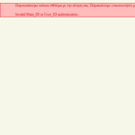
Παρουσιάστηκε κάποιο σΦάλμα με την αίτηση σας. Παρακαλούμε επικοινωνήστε με
Invalid Main_ID or User_ID authentication..