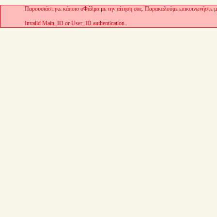
Παρουσιάστηκε κάποιο σΦάλμα με την αίτηση σας. Παρακαλούμε επικοινωνήστε με
Invalid Main_ID or User_ID authentication..