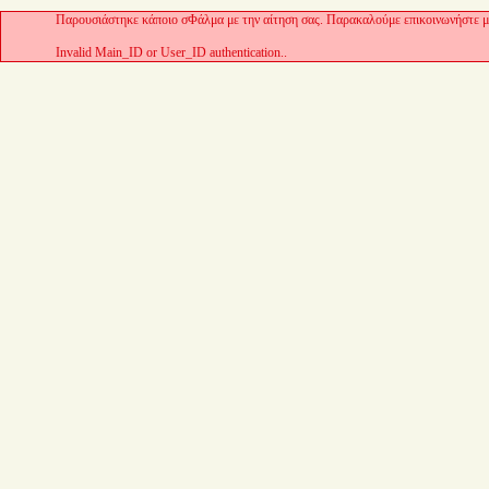
Παρουσιάστηκε κάποιο σΦάλμα με την αίτηση σας. Παρακαλούμε επικοινωνήστε με
Invalid Main_ID or User_ID authentication..