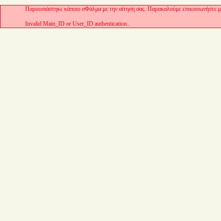
Παρουσιάστηκε κάποιο σΦάλμα με την αίτηση σας. Παρακαλούμε επικοινωνήστε με
Invalid Main_ID or User_ID authentication..