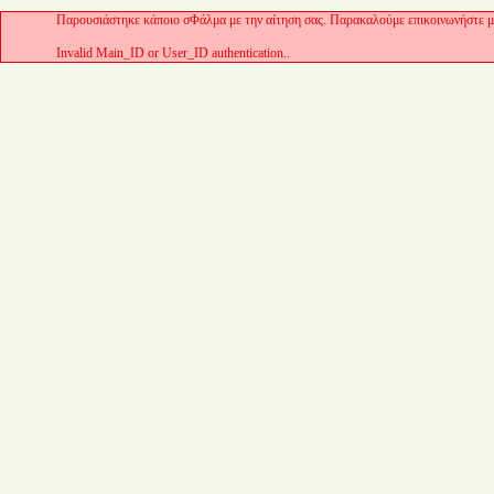
Παρουσιάστηκε κάποιο σΦάλμα με την αίτηση σας. Παρακαλούμε επικοινωνήστε με
Invalid Main_ID or User_ID authentication..