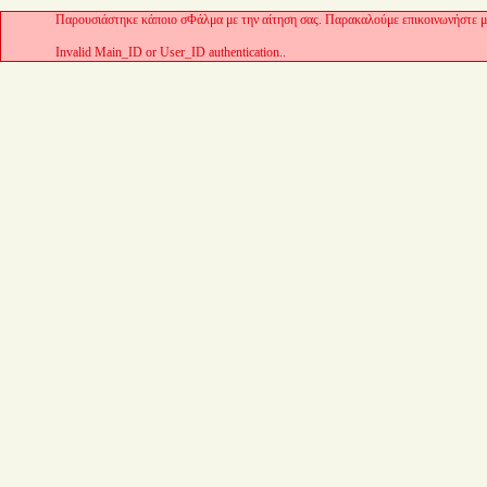
Παρουσιάστηκε κάποιο σΦάλμα με την αίτηση σας. Παρακαλούμε επικοινωνήστε με
Invalid Main_ID or User_ID authentication..