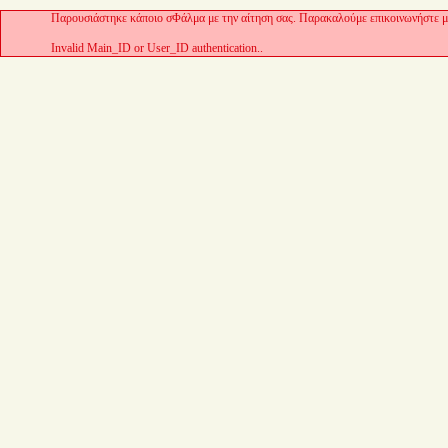
Παρουσιάστηκε κάποιο σΦάλμα με την αίτηση σας. Παρακαλούμε επικοινωνήστε με
Invalid Main_ID or User_ID authentication..