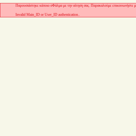
Παρουσιάστηκε κάποιο σΦάλμα με την αίτηση σας. Παρακαλούμε επικοινωνήστε με
Invalid Main_ID or User_ID authentication..