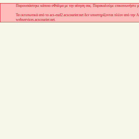
Παρουσιάστηκε κάποιο σΦάλμα με την αίτηση σας. Παρακαλούμε επικοινωνήστε με
Τα εκτυπωτικά από το acs-eud2.acscourier.net δεν υποστηρίζονται πλέον από την 
webservices.acscourier.net.