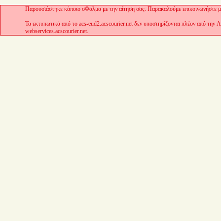
Παρουσιάστηκε κάποιο σΦάλμα με την αίτηση σας. Παρακαλούμε επικοινωνήστε με
Τα εκτυπωτικά από το acs-eud2.acscourier.net δεν υποστηρίζονται πλέον από την 
webservices.acscourier.net.