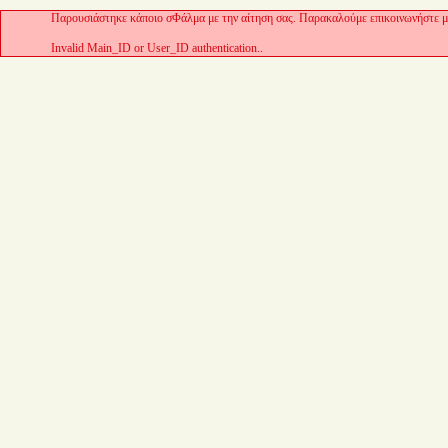
Παρουσιάστηκε κάποιο σΦάλμα με την αίτηση σας. Παρακαλούμε επικοινωνήστε με
Invalid Main_ID or User_ID authentication..