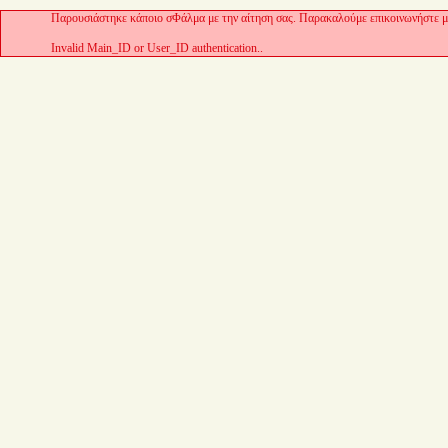
Παρουσιάστηκε κάποιο σΦάλμα με την αίτηση σας. Παρακαλούμε επικοινωνήστε με
Invalid Main_ID or User_ID authentication..