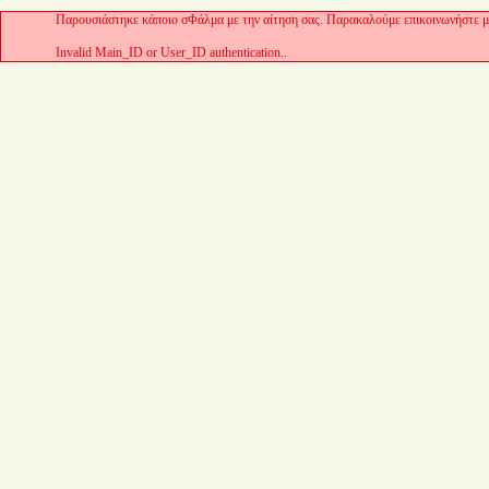
Παρουσιάστηκε κάποιο σΦάλμα με την αίτηση σας. Παρακαλούμε επικοινωνήστε με
Invalid Main_ID or User_ID authentication..